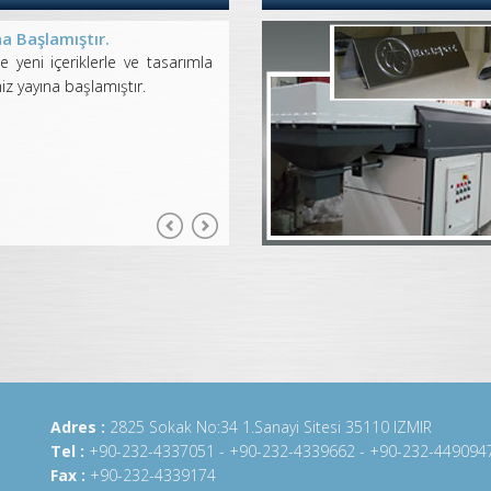
a Başlamıştır.
le yeni içeriklerle ve tasarımla
 yayına başlamıştır.
Adres :
2825 Sokak No:34 1.Sanayi Sitesi 35110 IZMIR
Tel :
+90-232-4337051 - +90-232-4339662 - +90-232-449094
Fax :
+90-232-4339174