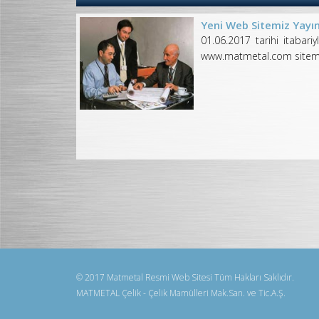
Yeni Web Sitemiz Yayın
01.06.2017 tarihi itabariy
www.matmetal.com sitemiz
© 2017 Matmetal Resmi Web Sitesi Tüm Hakları Saklıdır.
MATMETAL Çelik - Çelik Mamülleri Mak.San. ve Tic.A.Ş.