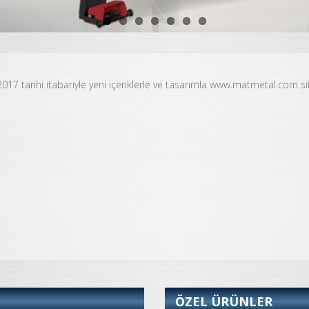
2017 tarihi itabariyle yeni içeriklerle ve tasarımla www.matmetal.com si
ÖZEL ÜRÜNLER